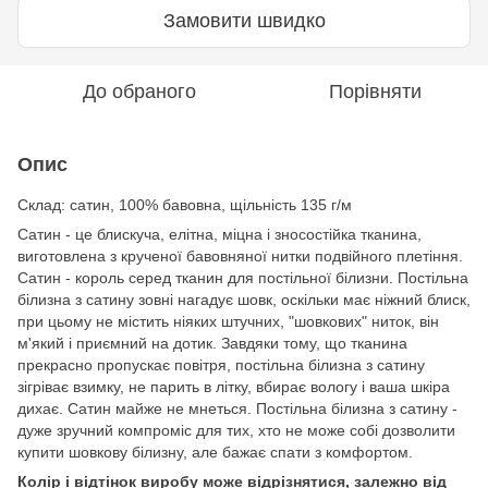
Замовити швидко
До обраного
Порівняти
Опис
Cклад: сатин, 100% бавовна, щільність 135 г/м
Сатин - це блискуча, елітна, міцна і зносостійка тканина,
виготовлена з крученої бавовняної нитки подвійного плетіння.
Сатин - король серед тканин для постільної білизни. Постільна
білизна з сатину зовні нагадує шовк, оскільки має ніжний блиск,
при цьому не містить ніяких штучних, "шовкових" ниток, він
м'який і приємний на дотик. Завдяки тому, що тканина
прекрасно пропускає повітря, постільна білизна з сатину
зігріває взимку, не парить в літку, вбирає вологу і ваша шкіра
дихає. Сатин майже не мнеться. Постільна білизна з сатину -
дуже зручний компроміс для тих, хто не може собі дозволити
купити шовкову білизну, але бажає спати з комфортом.
Колір і відтінок виробу може відрізнятися, залежно від