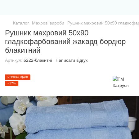
Каталог
Махрові вироби
Рушник махровий 50х90 гладкофа
Рушник махровий 50х90
гладкофарбований жакард бордюр
блакитний
Артикул:
6222-блакитні
Написати відгук
РОЗПРОДАЖ
−17%