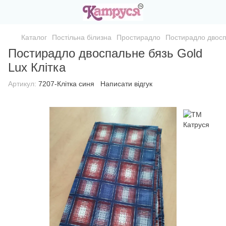
Каталог
Постільна білизна
Простирадло
Постирадло двосп
Постирадло двоспальне бязь Gold
Lux Клітка
Артикул:
7207-Клітка синя
Написати відгук