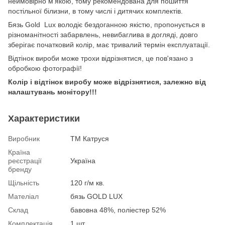
неймовірно м'якою, тому рекомендована для пошиття
постільної білизни, в тому числі і дитячих комплектів.
Бязь Gold Lux володіє бездоганною якістю, пропонується в
різноманітності забарвлень, невибаглива в догляді, довго
зберігає початковий колір, має тривалий термін експлуатації.
Відтінок вироби може трохи відрізнятися, це пов'язано з
обробкою фотографії!
Колір і відтінок виробу може відрізнятися, залежно від
налаштувань монітору!!!
Характеристики
Виробник
ТМ Катруся
Країна
реєстрації
Україна
бренду
Щільність
120 г/м кв.
Мателіал
бязь GOLD LUX
Склад
бавовна 48%, поліестер 52%
Комплектація
1 шт.