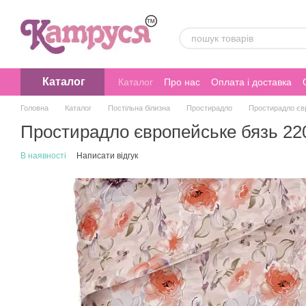
Перейти до основного контенту
Каталог
Каталог
Про нас
Оплата і доставка
Головна
Каталог
Постільна білизна
Простирадло
Простирадло євр
Простирадло європейське бязь 220
В наявності
Написати відгук