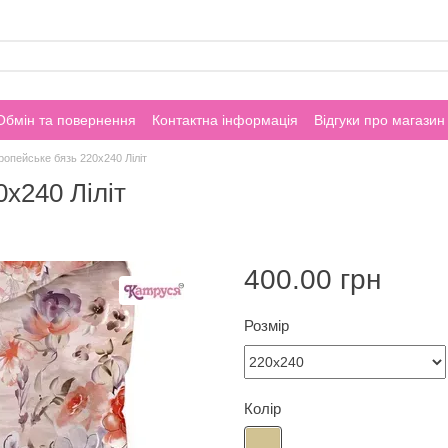
Обмін та повернення
Контактна інформація
Відгуки про магазин
опейське бязь 220х240 Ліліт
х240 Ліліт
400.00 грн
Розмір
Колір