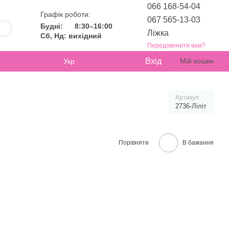
066 168-54-04
Графік роботи:
067 565-13-03
Будні:
8:30–16:00
Ліжка
Сб, Нд: вихідний
Передзвонити вам?
Вхід
Мій кошик
Укр
Артикул
2736-Ліліт
Порівняти
В бажання