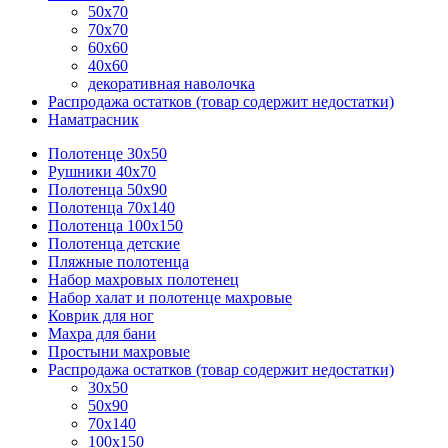
50х70
70х70
60х60
40х60
декоративная наволочка
Распродажа остатков (товар содержит недостатки)
Наматрасник
Полотенце 30х50
Рушники 40х70
Полотенца 50х90
Полотенца 70х140
Полотенца 100х150
Полотенца детские
Пляжные полотенца
Набор махровых полотенец
Набор халат и полотенце махровые
Коврик для ног
Махра для бани
Простыни махровые
Распродажа остатков (товар содержит недостатки)
30х50
50х90
70х140
100х150