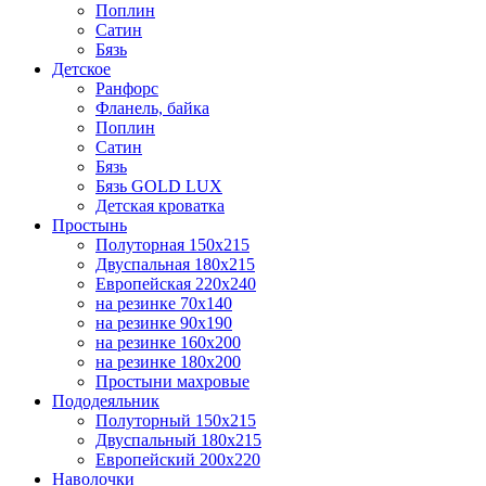
Поплин
Сатин
Бязь
Детcкое
Ранфорс
Фланель, байка
Поплин
Сатин
Бязь
Бязь GOLD LUX
Детская кроватка
Простынь
Полуторная 150х215
Двуспальная 180х215
Европейская 220х240
на резинке 70х140
на резинке 90х190
на резинке 160х200
на резинке 180х200
Простыни махровые
Пододеяльник
Полуторный 150х215
Двуспальный 180х215
Европейский 200х220
Наволочки