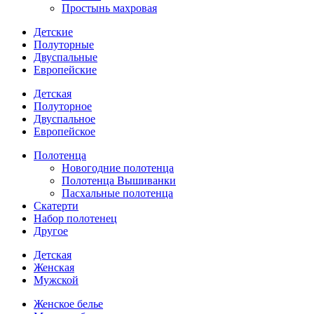
Простынь махровая
Детские
Полуторные
Двуспальные
Европейские
Детская
Полуторное
Двуспальное
Европейское
Полотенца
Новогодние полотенца
Полотенца Вышиванки
Пасхальные полотенца
Скатерти
Набор полотенец
Другое
Детская
Женская
Мужской
Женское белье