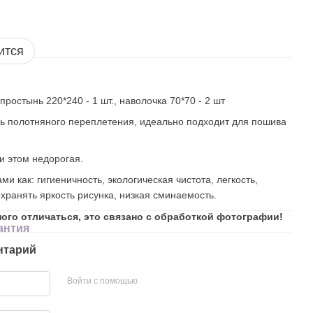
ится
простынь 220*240 - 1 шт., наволочка 70*70 - 2 шт
нь полотняного переплетения, идеально подходит для пошива
и этом недорогая.
ми как: гигиеничность, экологическая чистота, легкость,
охранять яркость рисунка, низкая сминаемость.
ного отличаться, это связано с обработкой фотографии!
антия
нтарий
Войти с помощью