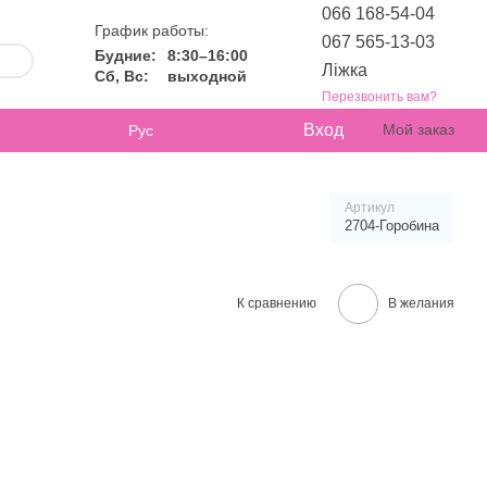
066 168-54-04
График работы:
067 565-13-03
Будние:
8:30–16:00
Ліжка
Сб, Вс:
выходной
Перезвонить вам?
Вход
Мой заказ
Рус
Артикул
2704-Горобина
К сравнению
В желания