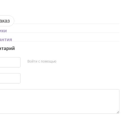
аказ
ики
антия
нтарий
Войти с помощью