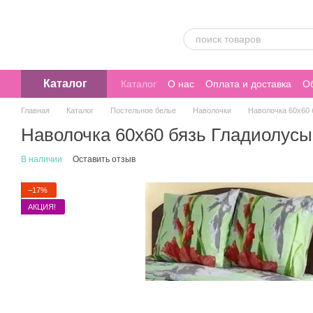
Перейти к основному контенту
Каталог
Каталог
О нас
Оплата и доставка
Об
Главная
Каталог
Постельное белье
Наволочки
Наволочка 60х60 
Наволочка 60х60 бязь Гладиолусы
В наличии
Оставить отзыв
−17%
АКЦИЯ!