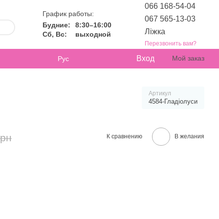
066 168-54-04
График работы:
067 565-13-03
Будние:
8:30–16:00
Ліжка
Сб, Вс:
выходной
Перезвонить вам?
Вход
Мой заказ
Рус
Артикул
4584-Гладіолуси
грн
К сравнению
В желания