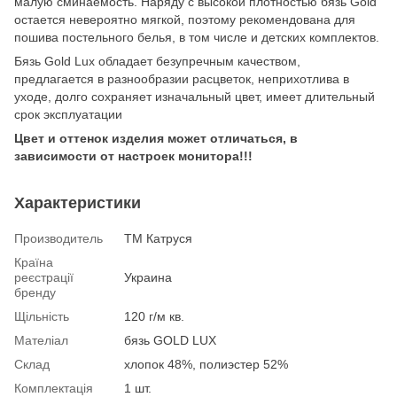
малую сминаемость. Наряду с высокой плотностью бязь Gold
остается невероятно мягкой, поэтому рекомендована для
пошива постельного белья, в том числе и детских комплектов.
Бязь Gold Lux обладает безупречным качеством,
предлагается в разнообразии расцветок, неприхотлива в
уходе, долго сохраняет изначальный цвет, имеет длительный
срок эксплуатации
Цвет и оттенок изделия может отличаться, в
зависимости от настроек монитора!!!
Характеристики
Производитель
ТМ Катруся
Країна
реєстрації
Украина
бренду
Щільність
120 г/м кв.
Мателіал
бязь GOLD LUX
Склад
хлопок 48%, полиэстер 52%
Комплектація
1 шт.