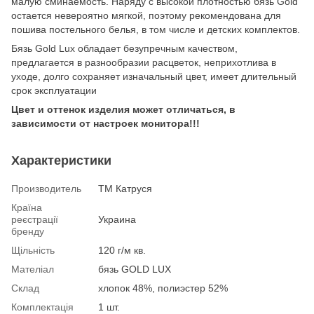
малую сминаемость. Наряду с высокой плотностью бязь Gold
остается невероятно мягкой, поэтому рекомендована для
пошива постельного белья, в том числе и детских комплектов.
Бязь Gold Lux обладает безупречным качеством,
предлагается в разнообразии расцветок, неприхотлива в
уходе, долго сохраняет изначальный цвет, имеет длительный
срок эксплуатации
Цвет и оттенок изделия может отличаться, в
зависимости от настроек монитора!!!
Характеристики
Производитель
ТМ Катруся
Країна
реєстрації
Украина
бренду
Щільність
120 г/м кв.
Мателіал
бязь GOLD LUX
Склад
хлопок 48%, полиэстер 52%
Комплектація
1 шт.