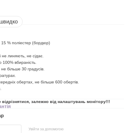
 швидко
 15 % поліестер (бордюр)
 не линяють, не сідає.
то 100% вбираність.
 не більше 30 градусів.
ратурах.
ередніх обертах, не більше 600 обертів.
.
е відрізнятися, залежно від налаштувань монітору!!!
антія
ар
Увійти за допомогою