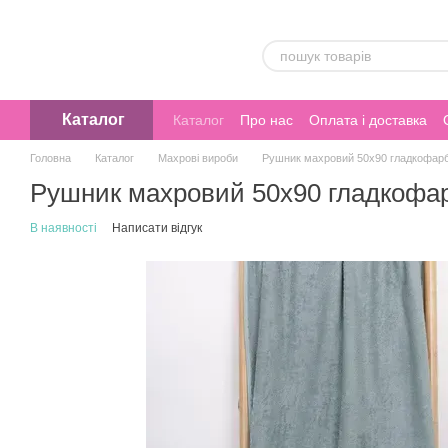
Перейти до основного контенту
Каталог
Каталог
Про нас
Оплата і доставка
Головна
Каталог
Махрові вироби
Рушник махровий 50х90 гладкофарб
Рушник махровий 50х90 гладкофа
В наявності
Написати відгук