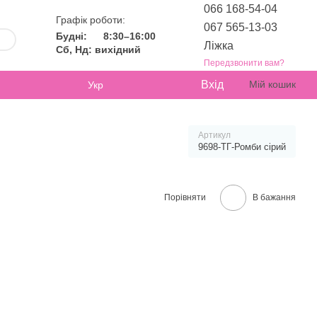
066 168-54-04
Графік роботи:
067 565-13-03
Будні:
8:30–16:00
Ліжка
Сб, Нд: вихідний
Передзвонити вам?
Вхід
Мій кошик
Укр
Артикул
9698-ТГ-Ромби сірий
Порівняти
В бажання