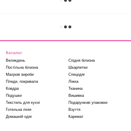
Каталог
Великдень
Спідня білизна
Постільна білизна
Шкарпетки
Махрові вироби
Спецодяг
Пледи, покривала
Ліжка
Ковдра
Тканина
Подушки
Вишивка
Текстиль для кухні
Подарункові упаковки
Готельна лінія
Взуття
Домашній одяг
Каремат