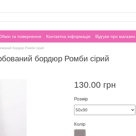
Обмін та повернення
Контактна інформація
Відгуки про магазин
ований бордюр Ромби сірий
рбований бордюр Ромби сірий
130.00 грн
Розмір
Колір