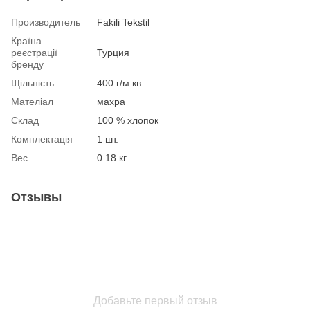
Производитель
Fakili Tekstil
Країна
реєстрації
Турция
бренду
Щільність
400 г/м кв.
Мателіал
махра
Склад
100 % хлопок
Комплектація
1 шт.
Вес
0.18 кг
Отзывы
Добавьте первый отзыв