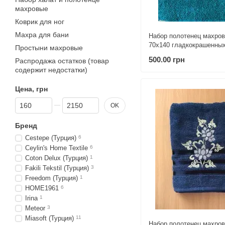
махровые
Коврик для ног
Махра для бани
Набор полотенец махров
70х140 гладкокрашенны
Простыни махровые
Медвежа
500.00 грн
Распродажа остатков (товар
содержит недостатки)
Цена, грн
От Цена, грн
До Цена, грн
OK
Бренд
Cestepe (Турция)
6
Ceylin's Home Textile
6
Coton Delux (Турция)
1
Fakili Tekstil (Турция)
3
Freedom (Турция)
1
HOME1961
6
Irina
1
Meteor
3
Miasoft (Турция)
11
Набор полотенец махров