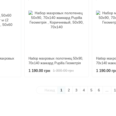
махровых
Набор махровых полотенец 50х90,
Набор махро
70х140 жаккард Pupilla Геометрія
70х140 жакка
1 190.00 грн
1 190.00 гр
1 300.00 грн
Назад
1
2
3
4
5
6
...
1