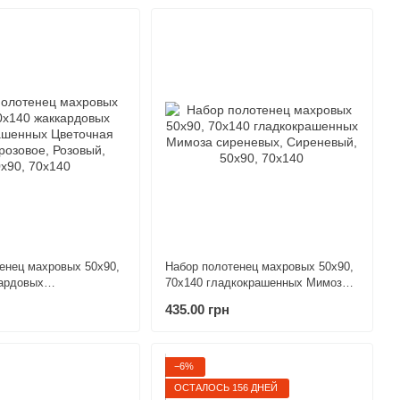
енец махровых 50х90,
Набор полотенец махровых 50х90,
ардовых
70х140 гладкокрашенных Мимоза
енных Цветочная
сиреневых
435.00 грн
вое
−6%
ОСТАЛОСЬ 156 ДНЕЙ