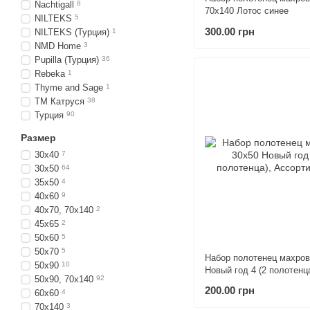
Nachtigall
8
70х140 Лотос синее
NILTEKS
5
300.00 грн
NILTEKS (Турция)
1
NMD Home
3
Pupilla (Турция)
36
Rebeka
1
Thyme and Sage
1
ТМ Катруся
38
Турция
90
Размер
30х40
7
30х50
64
35х50
4
40х60
9
40х70, 70х140
2
45х65
2
50х60
5
50х70
5
Набор полотенец махров
50х90
10
Новый год 4 (2 полотенц
50х90, 70х140
92
200.00 грн
60х60
4
70х140
3