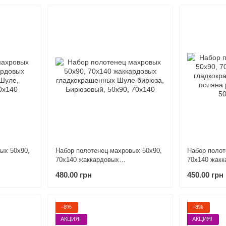
ых 50х90,
Набор полотенец махровых 50х90,
Набор полот
70х140 жаккардовых
70х140 жакк
гладкокрашенных Шуле бирюза
гладкокраш
480.00 грн
450.00 грн
поляна розо
−8%
−8%
АКЦИЯ!
АКЦИЯ!