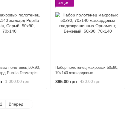
АКЦИЯ!
вых полотенец 50х90,
Набор полотенец махровых 50х90,
рд Pupilla Геометрія
70х140 жаккардовых
гладкокрашенных Орнамент
н
395.00 грн
1 300.00 грн
420.00 грн
2
Вперед