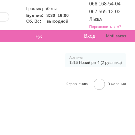
066 168-54-04
График работы:
067 565-13-03
Будние:
8:30–16:00
Ліжка
Сб, Вс:
выходной
Перезвонить вам?
Вход
Мой заказ
Рус
Артикул
1316 Новий рік 4 (2 рушника)
К сравнению
В желания