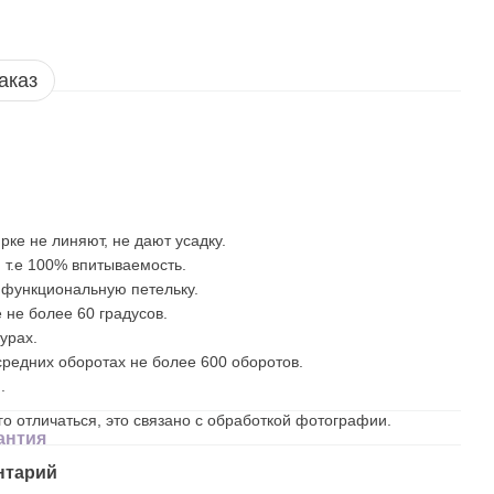
аказ
рке не линяют, не дают усадку.
 т.е 100% впитываемость.
 функциональную петельку.
 не более 60 градусов.
урах.
редних оборотах не более 600 оборотов.
.
о отличаться, это связано с обработкой фотографии.
антия
нтарий