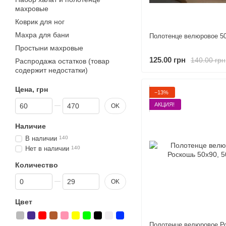
махровые
Коврик для ног
Махра для бани
Полотенце велюровое 5
Простыни махровые
125.00 грн
140.00 грн
Распродажа остатков (товар
содержит недостатки)
Цена, грн
−13%
От Цена, грн
До Цена, грн
АКЦИЯ!
OK
Наличие
В наличии
140
Нет в наличии
140
Количество
От Количество
До Количество
OK
Цвет
Полотенце велюровое Р