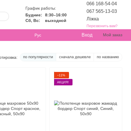
066 168-54-04
График работы:
067 565-13-03
Будние:
8:30–16:00
Ліжка
Сб, Вс:
выходной
Перезвонить вам?
Вход
Мой заказ
Рус
по популярности
сначала дешевле
по названию
ртировка:
−11%
АКЦИЯ!