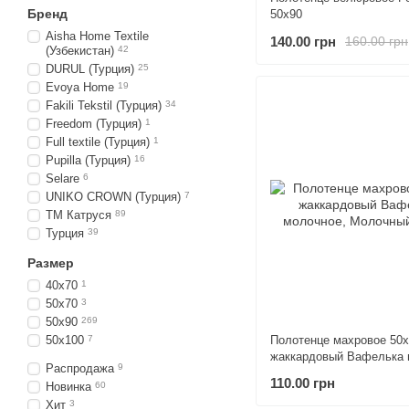
Бренд
50х90
Aisha Home Textile
140.00 грн
160.00 грн
(Узбекистан)
42
DURUL (Турция)
25
Evoya Home
19
Fakili Tekstil (Турция)
34
Freedom (Турция)
1
Full textile (Турция)
1
Pupilla (Турция)
16
Selare
6
UNIKO CROWN (Турция)
7
ТМ Катруся
89
Турция
39
Размер
40х70
1
50х70
3
50х90
269
Полотенце махровое 50
50х100
7
жаккардовый Вафелька 
Распродажа
9
110.00 грн
Новинка
60
Хит
3