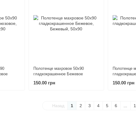
х90
Полотенце махровое 50х90
Полотенце м
овое
гладкокрашенное Бежевое
гладкокраше
150.00 грн
150.00 грн
Назад
1
2
3
4
5
6
...
1