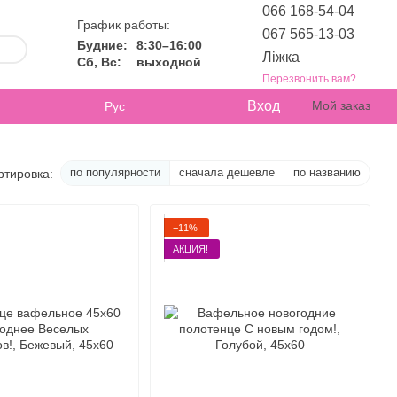
066 168-54-04
График работы:
067 565-13-03
Будние:
8:30–16:00
Ліжка
Сб, Вс:
выходной
Перезвонить вам?
Вход
Мой заказ
Рус
по популярности
сначала дешевле
по названию
ртировка:
−11%
АКЦИЯ!