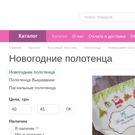
Перейти к основному контенту
Каталог
Каталог
О нас
Оплата и доставка
Об
Главная
Каталог
Кухонный текстиль
Полотенца
Новогодние поло
Новогодние полотенца
Новогодние полотенца
Полотенца Вышиванки
Пасхальные полотенца
Цена, грн
От Цена, грн
До Цена, грн
OK
Наличие
В наличии
16
Нет в наличии
9