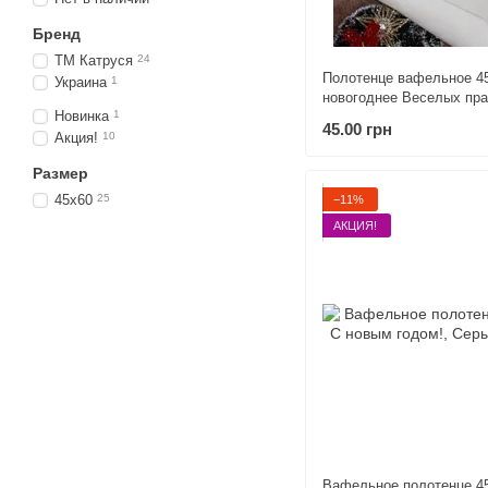
Бренд
ТМ Катруся
24
Полотенце вафельное 4
Украина
1
новогоднее Веселых пра
Новинка
1
45.00 грн
Акция!
10
Размер
45х60
25
−11%
АКЦИЯ!
Вафельное полотенце 4