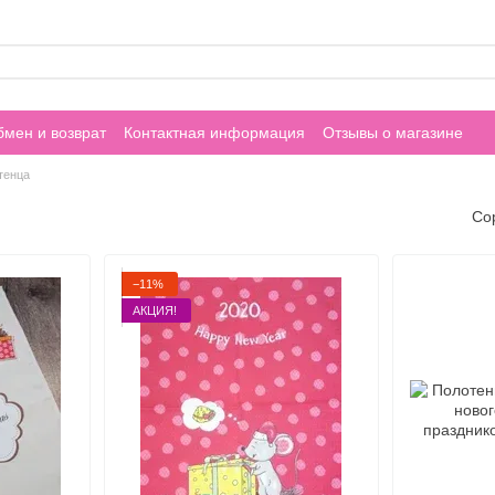
мен и возврат
Контактная информация
Отзывы о магазине
тенца
Со
−11%
АКЦИЯ!