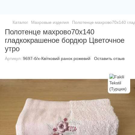
Каталог
Махровые изделия
Полотенце махрово70х140 гла
Полотенце махрово70х140
гладкокрашеное бордюр Цветочное
утро
Артикул:
9697-б/х-Квітковий ранок рожевий
Оставить отзыв