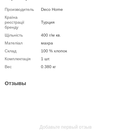
Производитель
Deco Home
Країна
реєстрації
Турция
бренду
Щільність
400 г/м кв.
Мателіал
махра
Склад
100 % хлопок
Комплектація
1 шт.
Вес
0.380 кг
Отзывы
Добавьте первый отзыв