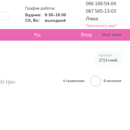
066 168-54-04
График работы:
067 565-13-03
Будние:
8:30–16:00
Ліжка
Сб, Вс:
выходной
Перезвонить вам?
Вход
Мой заказ
Рус
Артикул
2713-синій
0 грн
К сравнению
В желания