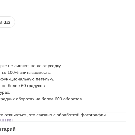
аказ
рке не линяют, не дают усадку.
 т.е 100% впитываемость.
 функциональную петельку.
 не более 60 градусов.
урах.
редних оборотах не более 600 оборотов.
.
о отличаться, это связано с обработкой фотографии.
антия
нтарий