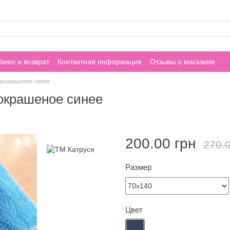
мен и возврат
Контактная информация
Отзывы о магазине
дкокрашеное синее
окрашеное синее
200.00 грн
270.0
Размер
Цвет