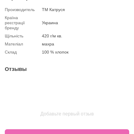
Производитель
ТМ Катруся
Країна
реєстрації
Украина
бренду
Щільність
420 г/м кв.
Мателіал
махра
Склад
100 % хлопок
Отзывы
Добавьте первый отзыв