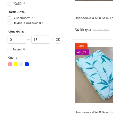
40х60
11
Наявність
В наявності
8
Наволочка 40х60 бязь Т
Немає в наявності
3
54.00 грн
75.00 грн
Кількість
Від Кількість
До Кількість
ОК
−28%
Акція!
11
АКЦІЯ!
Колір
Наволочка 40х60 бязь Гі