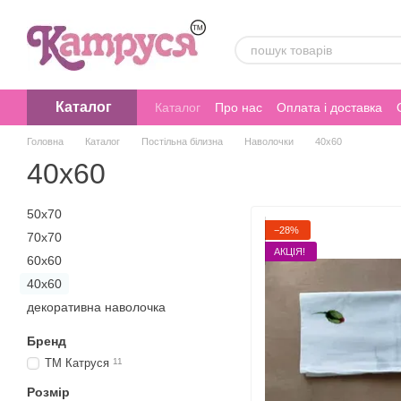
Перейти до основного контенту
Каталог
Каталог
Про нас
Оплата і доставка
Головна
Каталог
Постільна білизна
Наволочки
40х60
40х60
50х70
−28%
70х70
АКЦІЯ!
60х60
40х60
декоративна наволочка
Бренд
ТМ Катруся
11
Розмір