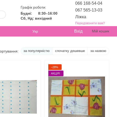
066 168-54-04
Графік роботи:
067 565-13-03
Будні:
8:30–16:00
Ліжка
Сб, Нд: вихідний
Передзвонити вам?
Вхід
Мій кошик
Укр
за популярністю
спочатку дешевше
за назвою
ортування:
−28%
АКЦІЯ!