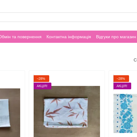
Обмін та повернення
Контактна інформація
Відгуки про магазин
С
−28%
−28%
АКЦІЯ!
АКЦІЯ!