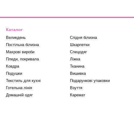
Каталог
Великдень
Спідня білизна
Постільна білизна
Шкарпетки
Махрові вироби
Спецодяг
Пледи, покривала
Ліжка
Ковдра
Тканина
Подушки
Вишивка
Текстиль для кухні
Подарункові упаковки
Готельна лінія
Взуття
Домашній одяг
Каремат