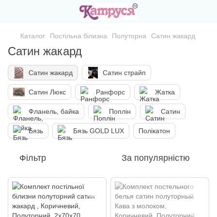
Каталог
Постільна білизна
Полуторна
Сатин жакард
Сатин жакард
Сатин жакард
Сатин страйп
Сатин Люкс
Ранфорс
Жатка
Фланель, байка
Поплін
Сатин
Бязь
Бязь GOLD LUX
Полікатон
Фільтр
За популярністю