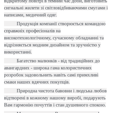
відкритому повітрі в темний час доби, виготовить
сигнальні жилети зі світловідбиваючими смугами і
написами, медичний одяг.
Продукція компанії створюється командою
справжніх професіоналів на
високотехнологічному, сучасному обладнанні та
відрізняється модним дизайном та зручністю у
використанні.
Багатство малюнків - від традиційних до
авангардних - широка гама колористичних
розробок задовольнить навіть самі примхливі
смаки наших вдячних покупців.
Природна чистота бавовни і людська любов
відтворені в кожному нашому виробі, подарують
Вам гармонію почуттів і стан душевного спокою.