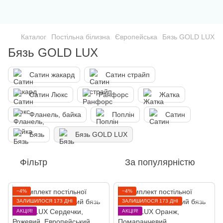
Каталог
Постільна білизна
Європейська
Бязь GOLD LUX
Бязь GOLD LUX
Сатин жакард
Сатин страйп
Сатин Люкс
Ранфорс
Жатка
Фланель, байка
Поплін
Сатин
Бязь
Бязь GOLD LUX
Фільтр
За популярністю
−4%
−4%
ЗАЛИШИЛОСЯ 173 ДНІ
ЗАЛИШИЛОСЯ 173 ДНІ
АКЦІЯ!
АКЦІЯ!