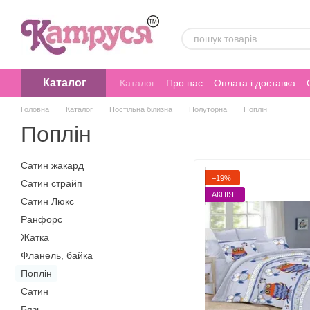
Перейти до основного контенту
Каталог
Каталог
Про нас
Оплата і доставка
Головна
Каталог
Постільна білизна
Полуторна
Поплін
Поплін
Сатин жакард
−19%
Сатин страйп
АКЦІЯ!
Сатин Люкс
Ранфорс
Жатка
Фланель, байка
Поплін
Сатин
Бязь