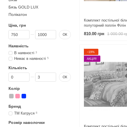
Бязь GOLD LUX
Полікатон
Комплект постільної біл
Ціна, грн
полуторний поплін Філін
Від Ціна, грн
До Ціна, грн
810.00 грн
1 000.00 г
ОК
Наявність
−19%
В наявності
3
Немає в наявності
5
АКЦІЯ!
Кількість
Від Кількість
До Кількість
ОК
Колір
Бренд
ТМ Катруся
8
Розмір наволочки
Комплект постільної біл