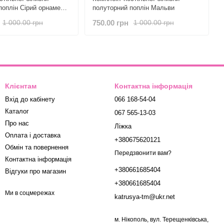
поплін Сірий орнамент
полуторний поплін Мальви
750.00 грн
1 000.00 грн
1 000.00 грн
Клієнтам
Контактна інформація
Вхід до кабінету
066 168-54-04
Каталог
067 565-13-03
Про нас
Ліжка
Оплата і доставка
+380675620121
Обмін та повернення
Передзвонити вам?
Контактна інформація
+380661685404
Відгуки про магазин
+380661685404
Ми в соцмережах
katrusya-tm@ukr.net
м. Нікополь, вул. Терещенківська,