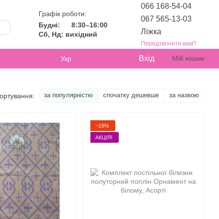
066 168-54-04
Графік роботи:
067 565-13-03
Будні:
8:30–16:00
Ліжка
Сб, Нд: вихідний
Передзвонити вам?
Вхід
Мій кошик
Укр
за популярністю
спочатку дешевше
за назвою
ортування:
−19%
АКЦІЯ!