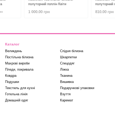
та
полуторний поплін Квіти
полуторний 
із завитків
1 000.00 грн
810.00 грн
рн
Каталог
Великдень
Спідня білизна
Постільна білизна
Шкарпетки
Махрові вироби
Спецодяг
Пледи, покривала
Ліжка
Ковдра
Тканина
Подушки
Вишивка
Текстиль для кухні
Подарункові упаковки
Готельна лінія
Взуття
Домашній одяг
Каремат