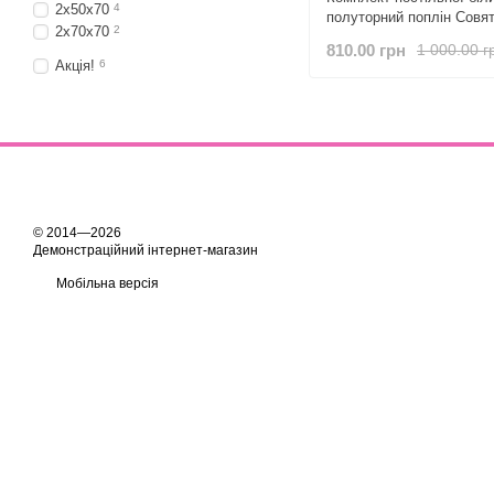
2х50х70
4
полуторний поплін Совя
2х70х70
2
810.00 грн
1 000.00 г
Акція!
6
© 2014—2026
Демонстраційний інтернет-магазин
Мобільна версія