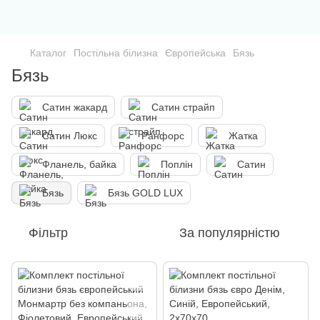
Каталог
Постільна білизна
Європейська
Бязь
Бязь
Сатин жакард
Сатин страйп
Сатин Люкс
Ранфорс
Жатка
Фланель, байка
Поплін
Сатин
Бязь
Бязь GOLD LUX
Фільтр
За популярністю