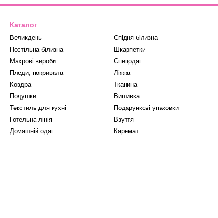
Каталог
Великдень
Спідня білизна
Постільна білизна
Шкарпетки
Махрові вироби
Спецодяг
Пледи, покривала
Ліжка
Ковдра
Тканина
Подушки
Вишивка
Текстиль для кухні
Подарункові упаковки
Готельна лінія
Взуття
Домашній одяг
Каремат