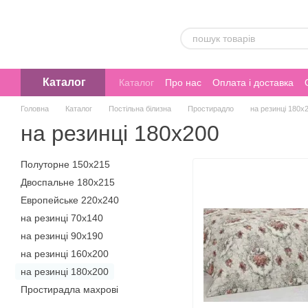
Перейти до основного контенту
Каталог
Каталог
Про нас
Оплата і доставка
Головна
Каталог
Постільна білизна
Простирадло
на резинці 180х
на резинці 180х200
Полуторне 150х215
Двоспальне 180х215
Европейське 220х240
на резинці 70х140
на резинці 90х190
на резинці 160х200
на резинці 180х200
Простирадла махрові