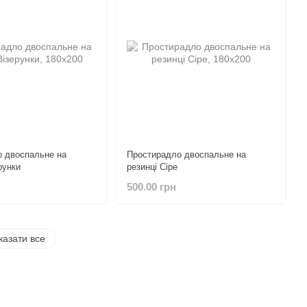
 двоспальне на
Простирадло двоспальне на
рунки
резинці Сіре
500.00 грн
казати все