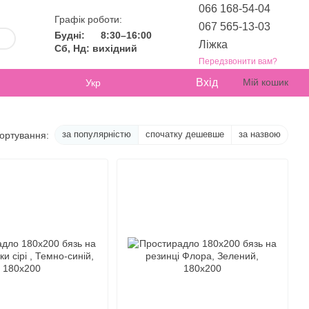
066 168-54-04
Графік роботи:
067 565-13-03
Будні:
8:30–16:00
Ліжка
Сб, Нд: вихідний
Передзвонити вам?
Вхід
Мій кошик
Укр
за популярністю
спочатку дешевше
за назвою
ортування: