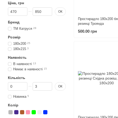
Ціна, грн
Від Ціна, грн
До Ціна, грн
ОК
Простирадло 180х200 бя
Бренд
резинці Троянда
ТМ Катруся
28
500.00 грн
Розмір
180х200
25
180х215
3
Наявність
В наявності
13
Немає в наявності
15
Кількість
Від Кількість
До Кількість
ОК
Новинка
5
Колір
Простирадло 180х200 бя