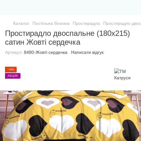
Каталог
Постільна білизна
Простирадло
Простирадло двос
Простирадло двоспальне (180х215)
сатин Жовті сердечка
Артикул:
8480-Жовті сердечка
Написати відгук
−6%
АКЦІЯ!