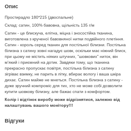
Опис
Простирадло 180*
215 (двоспальне)
Cклад: сатин, 100% бавовна, щільність 135 г/м
Сатин - це блискуча, елітна, міцна і зносостійка тканина,
виготовлена з крученої бавовняної нитки подвійного плетіння.
Сатин - король серед тканин для постільної білизни. Постільна
білизна з сатину зовні нагадує шовк, оскільки має ніжний блиск,
при цьому не містить ніяких штучних, "шовкових" ниток, він
м'який і приємний на дотик. Завдяки тому, що тканина
прекрасно пропускає повітря, постільна білизна з сатину
зігріває взимку, не парить в літку, вбирає вологу і ваша шкіра
дихає. Сатин майже не мнеться. Постільна білизна з сатину -
дуже зручний компроміс для тих, хто не може собі дозволити
купити шовкову білизну, але бажає спати з комфортом.
Колір і відтінок виробу може відрізнятися, залежно від
налаштувань вашого монітору!!!
Відгуки