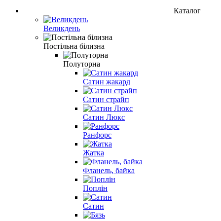
Каталог
Великдень
Постільна білизна
Полуторна
Сатин жакард
Сатин страйп
Сатин Люкс
Ранфорс
Жатка
Фланель, байка
Поплін
Сатин