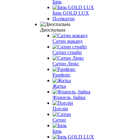
Бязь
Бязь GOLD LUX
Полікатон
Двоспальна
Сатин жакард
Сатин страйп
Сатин Люкс
Ранфорс
Жатка
Фланель, байка
Поплін
Сатин
Бязь