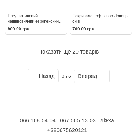
Плед ватиновий
Покривало софт євро Ловець
напіввовняний европейский
снів
200х210 в асортименті
900.00 грн
760.00 грн
Показати ще 20 товарів
Назад
Вперед
3
з 6
066 168-54-04
067 565-13-03
Ліжка
+380675620121