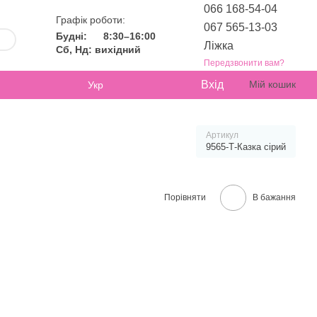
066 168-54-04
Графік роботи:
067 565-13-03
Будні:
8:30–16:00
Ліжка
Сб, Нд: вихідний
Передзвонити вам?
Вхід
Мій кошик
Укр
Артикул
9565-Т-Казка сірий
Порівняти
В бажання