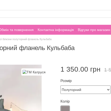
Обмін та повернення
Контактна інформація
Відгуки про магазин
ої білизни полуторний фланель Кульбаба
уторний фланель Кульбаба
1 350.00 грн
1 
Розмір
Колір