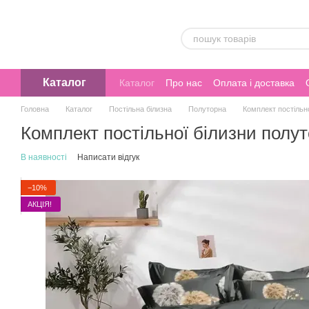
Перейти до основного контенту
Каталог
Каталог
Про нас
Оплата і доставка
Головна
Каталог
Постільна білизна
Полуторна
Комплект постільн
Комплект постільної білизни пол
В наявності
Написати відгук
−10%
АКЦІЯ!