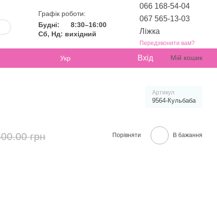
066 168-54-04
Графік роботи:
067 565-13-03
Будні:
8:30–16:00
Ліжка
Сб, Нд: вихідний
Передзвонити вам?
Вхід
Мій кошик
Укр
Артикул
9564-Кульбаба
500.00 грн
Порівняти
В бажання