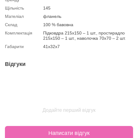
Щільність
145
Мателіал
фланель
Склад
100 % бавовна
Комплектація
Підковдра 215х150 – 1 шт., простирадло
215х150 – 1 шт., наволочка 70х70 – 2 шт.
Габарити
41х32х7
Відгуки
Додайте перший відгук
Написати відгук