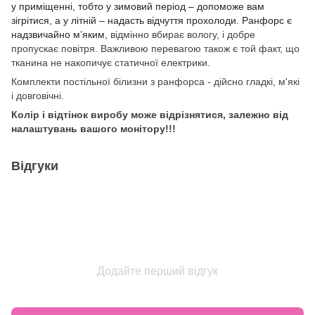
у приміщенні, тобто у зимовий період – допоможе вам
зігрітися, а у літній – надасть відчуття прохолоди. Ранфорс є
надзвичайно м’яким,
відмінно вбирає вологу, і добре
пропускає повітря. Важливою перевагою також є той факт, що
тканина не накопичує статичної електрики.
Комплекти постільної білизни з ранфорса - дійсно гладкі, м'які
і довговічні.
Колір і відтінок виробу може відрізнятися, залежно від
налаштувань вашого монітору!!!
Відгуки
Додайте перший відгук