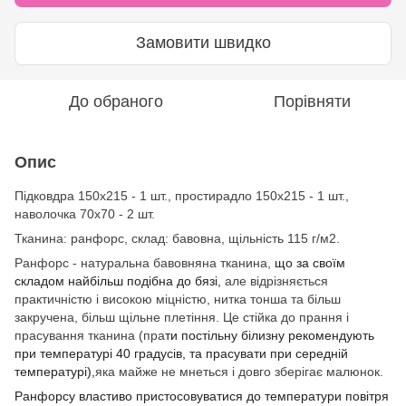
Замовити швидко
До обраного
Порівняти
Опис
Підковдра 150х215 - 1 шт., простирадло 150х215 - 1 шт.,
наволочка 70х70 - 2 шт.
Тканина: ранфорс, склад: бавовна, щільність 115 г/м2.
Ранфорс - натуральна бавовняна тканина,
що за своїм
складом найбільш подібна до бязі,
але відрізняється
практичністю і високою міцністю, нитка тонша та більш
закручена, більш щільне плетіння. Це стійка до прання і
прасування тканина (пра
ти постільну білизну рекомендують
при температурі 40 градусів, та прасувати при середній
температурі),
яка майже не мнеться і довго зберігає малюнок.
Ранфорсу властиво пристосовуватися до температури повітря