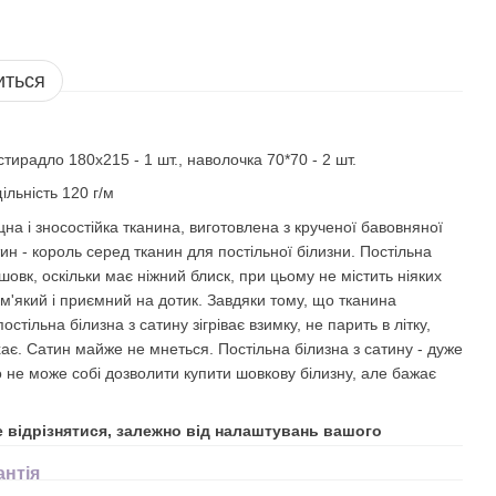
иться
стирадло 180х215 - 1 шт., наволочка 70*70 - 2 шт.
ільність 120 г/м
іцна і зносостійка тканина, виготовлена з крученої бавовняної
ин - король серед тканин для постільної білизни. Постільна
 шовк, оскільки має ніжний блиск, при цьому не містить ніяких
 м'який і приємний на дотик. Завдяки тому, що тканина
стільна білизна з сатину зігріває взимку, не парить в літку,
хає. Сатин майже не мнеться. Постільна білизна з сатину - дуже
о не може собі дозволити купити шовкову білизну, але бажає
е відрізнятися, залежно від налаштувань вашого
антія