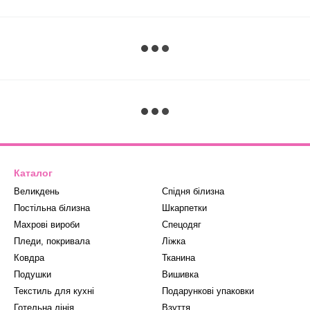
Каталог
Великдень
Спідня білизна
Постільна білизна
Шкарпетки
Махрові вироби
Спецодяг
Пледи, покривала
Ліжка
Ковдра
Тканина
Подушки
Вишивка
Текстиль для кухні
Подарункові упаковки
Готельна лінія
Взуття