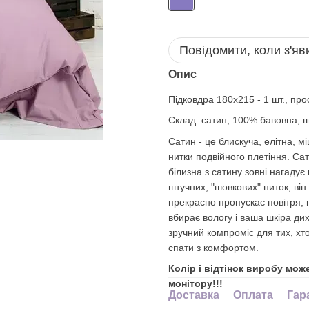
Повідомити, коли з'яв
Опис
Підковдра 180х215 - 1 шт., про
Cклад: сатин, 100% бавовна, щ
Сатин - це блискуча, елітна, м
нитки подвійного плетіння. Сат
білизна з сатину зовні нагадує
штучних, "шовкових" ниток, він
прекрасно пропускає повітря, по
вбирає вологу і ваша шкіра ди
зручний компроміс для тих, хт
спати з комфортом.
Колір і відтінок виробу мож
монітору!!!
Доставка
Оплата
Гар