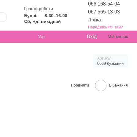
066 168-54-04
Графік роботи:
067 565-13-03
Будні:
8:30–16:00
Ліжка
Сб, Нд: вихідний
Передзвонити вам?
Вхід
Мій кошик
Укр
Артикул
0669-бузковий
Порівняти
В бажання