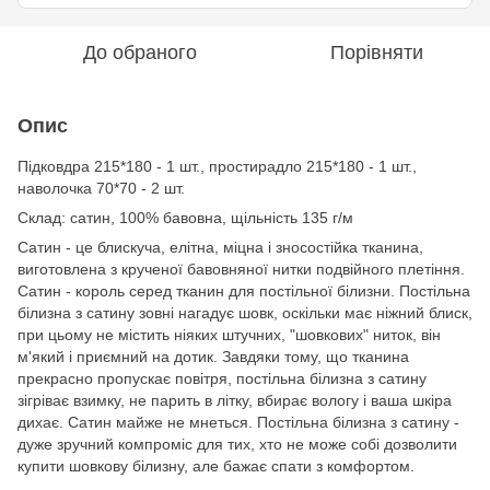
До обраного
Порівняти
Опис
Підковдра 215*180 - 1 шт., простирадло 215*180 - 1 шт.,
наволочка 70*70 - 2 шт.
Cклад: сатин, 100% бавовна, щільність 135 г/м
Сатин - це блискуча, елітна, міцна і зносостійка тканина,
виготовлена з крученої бавовняної нитки подвійного плетіння.
Сатин - король серед тканин для постільної білизни. Постільна
білизна з сатину зовні нагадує шовк, оскільки має ніжний блиск,
при цьому не містить ніяких штучних, "шовкових" ниток, він
м'який і приємний на дотик. Завдяки тому, що тканина
прекрасно пропускає повітря, постільна білизна з сатину
зігріває взимку, не парить в літку, вбирає вологу і ваша шкіра
дихає. Сатин майже не мнеться. Постільна білизна з сатину -
дуже зручний компроміс для тих, хто не може собі дозволити
купити шовкову білизну, але бажає спати з комфортом.