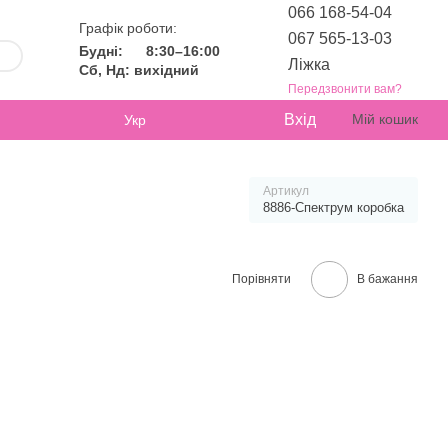
066 168-54-04
Графік роботи:
067 565-13-03
Будні:
8:30–16:00
Ліжка
Сб, Нд: вихідний
Передзвонити вам?
Вхід
Мій кошик
Укр
Артикул
8886-Спектрум коробка
Порівняти
В бажання