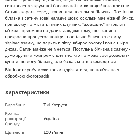
виготовлена з крученої бавовняної нитки подвійного плетіння.
Сатин - король серед тканин для постільної білизни. Постільна
білизна з сатину зовні нагадує шовк, оскільки має ніжний блиск,
при цьому не містить ніяких штучних, "шовкових" ниток, він
м'який і приємний на дотик. Завдяки тому, що тканина
прекрасно пропускає повітря, постільна білизна з сатину
зігріває взимку, не парить в літку, вбирає вологу і ваша шкіра
дихає. Сатин майже не мнеться. Постільна білизна з сатину -
дуже зручний компроміс для тих, хто не може собі дозволити
купити шовкову білизну, але бажає спати з комфортом.
Відтінок виробу може трохи відрізнятися, це пов'язано з
обробкою фотографії!
Характеристики
Виробник
ТМ Катруся
Країна
реєстрації
Україна
бренду
Щільність
120 г/м кв.