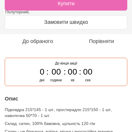
Купити
Замовити швидко
До обраного
Порівняти
До кінця акції
0
00
00
00
дні
години
хв
сек
Опис
Підковдра 215*145 - 1 шт., простирадло 215*150 - 1 шт.,
наволочка 50*70 - 1 шт.
Cклад: сатин, 100% бавовна, щільність 120 г/м
Сатин - це блискуча, елітна, міцна і зносостійка тканина,