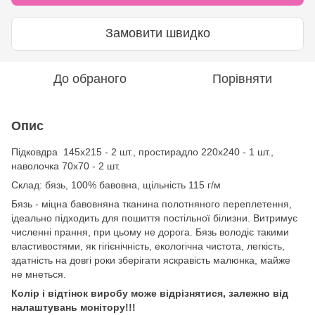
Замовити швидко
До обраного
Порівняти
Опис
Підковдра 145х215 - 2 шт., простирадло 220х240 - 1 шт.,
наволочка 70х70 - 2 шт.
Склад: бязь, 100% бавовна, щільність 115 г/м
Бязь - міцна бавовняна тканина полотняного переплетення,
ідеально підходить для пошиття постільної білизни. Витримує
численні прання, при цьому не дорога. Бязь володіє такими
властивостями, як гігієнічність, екологічна чистота, легкість,
здатність на довгі роки зберігати яскравість малюнка, майже
не мнеться.
Колір і відтінок виробу може відрізнятися, залежно від
налаштувань монітору!!!