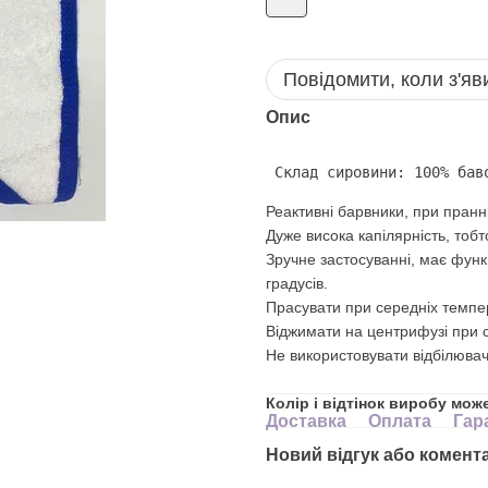
Повідомити, коли з'яв
Опис
 Склад сировини: 100% бав
Реактивні барвники, при пранні
Дуже висока капілярність, тоб
Зручне застосуванні, має функ
градусів.
Прасувати при середніх темпе
Віджимати на центрифузі при с
Не використовувати відбілювач
Колір і відтінок виробу мож
Доставка
Оплата
Гар
Новий відгук або комент