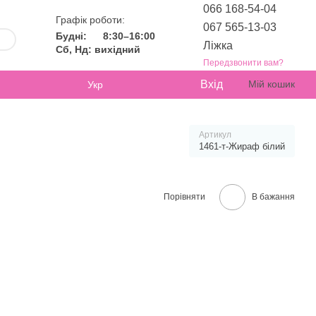
066 168-54-04
Графік роботи:
067 565-13-03
Будні:
8:30–16:00
Ліжка
Сб, Нд: вихідний
Передзвонити вам?
Вхід
Мій кошик
Укр
Артикул
1461-т-Жираф білий
Порівняти
В бажання