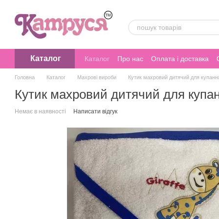
Перейти до основного контенту
Каталог
Каталог
Про нас
Оплата і доставка
Головна
Каталог
Махрові вироби
Кутик махровий дитячий для купан
Кутик махровий дитячий для купа
Немає в наявності
Написати відгук