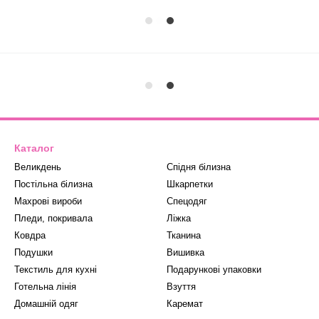
Каталог
Великдень
Спідня білизна
Постільна білизна
Шкарпетки
Махрові вироби
Спецодяг
Пледи, покривала
Ліжка
Ковдра
Тканина
Подушки
Вишивка
Текстиль для кухні
Подарункові упаковки
Готельна лінія
Взуття
Домашній одяг
Каремат