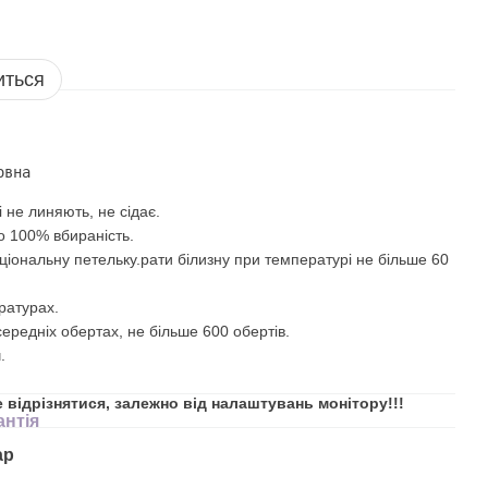
иться
овна
 не линяють, не сідає.
то 100% вбираність.
ціональну петельку.рати білизну при температурі не більше 60
ратурах.
ередніх обертах, не більше 600 обертів.
.
е відрізнятися, залежно від налаштувань монітору!!!
антія
ар