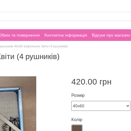
Обмін та повернення
Контактна інформація
Відгуки про магазин
 рушників 40х60 вафельних Квіти (4 рушників)
віти (4 рушників)
420.00 грн
Розмір
Колір