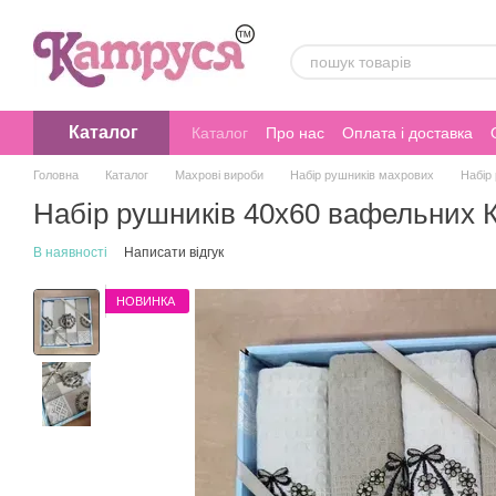
Перейти до основного контенту
Каталог
Каталог
Про нас
Оплата і доставка
Головна
Каталог
Махрові вироби
Набір рушників махрових
Набір
Набір рушників 40х60 вафельних К
В наявності
Написати відгук
НОВИНКА