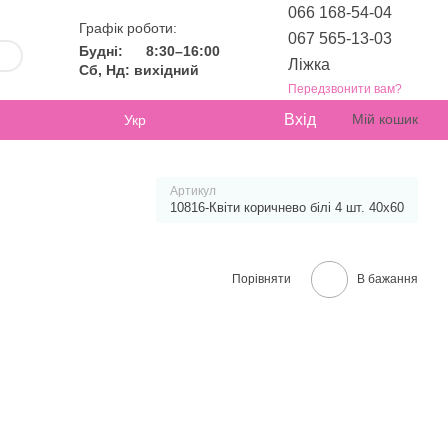
066 168-54-04
Графік роботи:
067 565-13-03
Будні:
8:30–16:00
Ліжка
Сб, Нд: вихідний
Передзвонити вам?
Вхід
Мій кошик
Укр
Артикул
10816-Квіти коричнево білі 4 шт. 40х60
Порівняти
В бажання