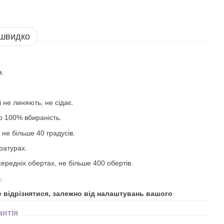
 швидко
а.
 не линяють, не сідає.
то 100% вбираність.
 не більше 40 градусів.
ратурах.
ередніх обертах, не більше 400 обертів.
.
е відрізнятися, залежно від налаштувань вашого
антія