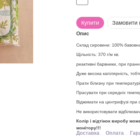
Купити
Замовити
Опис
Склад сировини: 100% бавовн
Щільність: 370 г/м кв.
реактивні барвники, при пранні
Дуже висока капілярність, тоб
Прати білизну при температурі
Прасувати при середніх темпе
Віджимати на центрифузі при с
Не використовувати відбілювач
Колір і відтінок виробу мож
монітору!!!
Доставка
Оплата
Гар