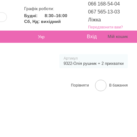
066 168-54-04
Графік роботи:
067 565-13-03
Будні:
8:30–16:00
Ліжка
Сб, Нд: вихідний
Передзвонити вам?
Вхід
Мій кошик
Укр
Артикул
9322-Олія рушник + 2 прихватки
Порівняти
В бажання