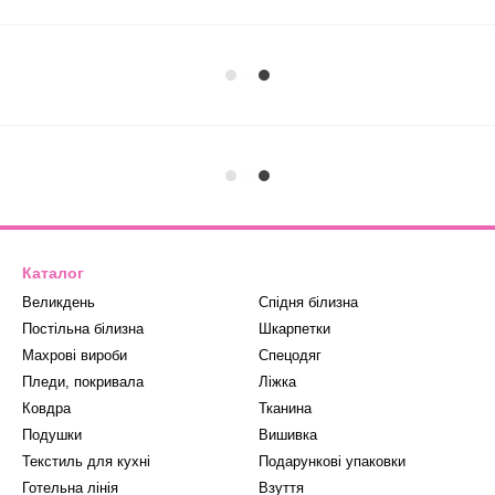
Каталог
Великдень
Спідня білизна
Постільна білизна
Шкарпетки
Махрові вироби
Спецодяг
Пледи, покривала
Ліжка
Ковдра
Тканина
Подушки
Вишивка
Текстиль для кухні
Подарункові упаковки
Готельна лінія
Взуття