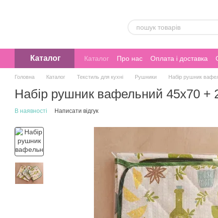
Перейти до основного контенту
Каталог
Каталог
Про нас
Оплата і доставка
Головна
Каталог
Текстиль для кухні
Рушники
Набір рушник вафел
Набір рушник вафельний 45х70 + 
В наявності
Написати відгук