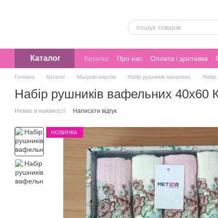
Перейти до основного контенту
Каталог
Каталог
Про нас
Оплата і доставка
Головна
Каталог
Махрові вироби
Набір рушників махрових
Набір
Набір рушників вафельних 40х60 К
Немає в наявності
Написати відгук
НОВИНКА