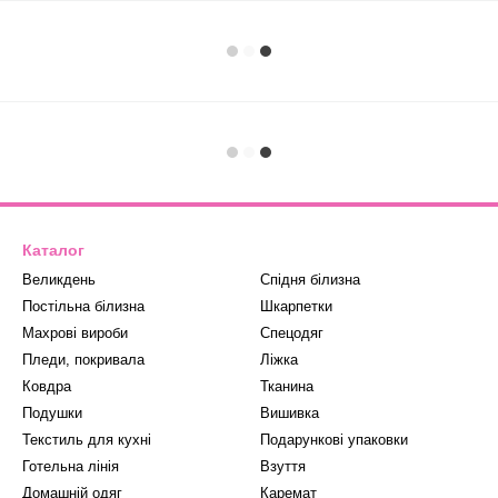
Каталог
Великдень
Спідня білизна
Постільна білизна
Шкарпетки
Махрові вироби
Спецодяг
Пледи, покривала
Ліжка
Ковдра
Тканина
Подушки
Вишивка
Текстиль для кухні
Подарункові упаковки
Готельна лінія
Взуття
Домашній одяг
Каремат