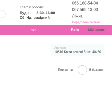
066 168-54-04
Графік роботи:
067 565-13-03
Будні:
8:30–16:00
Ліжка
Сб, Нд: вихідний
Передзвонити вам?
Вхід
Мій кошик
Укр
Артикул
10816-Квіти рожеві 5 шт. 40х60
Порівняти
В бажання