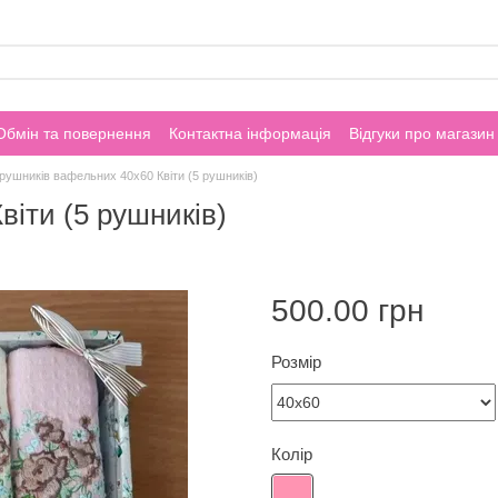
Обмін та повернення
Контактна інформація
Відгуки про магазин
 рушників вафельних 40х60 Квіти (5 рушників)
віти (5 рушників)
500.00 грн
Розмір
Колір