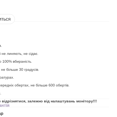
иться
а.
 не линяють, не сідає.
то 100% вбираність.
 не більше 30 градусів.
ратурах.
ередніх обертах, не більше 600 обертів.
.
е відрізнятися, залежно від налаштувань монітору!!!
антія
ар