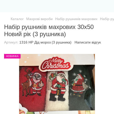
Каталог
Махрові вироби
Набір рушників махрових
Набір р
Набір рушників махрових 30х50
Новий рік (3 рушника)
Артикул:
1316 НР Дід мороз (3 рушника)
Написати відгук
НОВИНКА