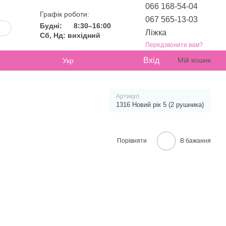
066 168-54-04
Графік роботи:
067 565-13-03
Будні:
8:30–16:00
Ліжка
Сб, Нд: вихідний
Передзвонити вам?
Вхід
Мій кошик
Укр
Артикул
1316 Новий рік 5 (2 рушника)
Порівняти
В бажання