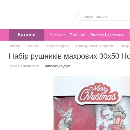
Перейти до основного контенту
Каталог
Каталог
Про нас
Оплата і доставка
Головна
Каталог
Махрові вироби
Набір рушників махрових
Набір
Набір рушників махрових 30х50 Но
Немає в наявності
Написати відгук