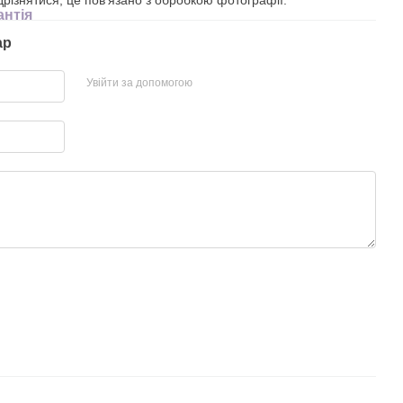
антія
ар
Увійти за допомогою