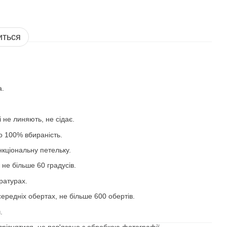
иться
а.
 не линяють, не сідає.
то 100% вбираність.
нкціональну петельку.
 не більше 60 градусів.
ратурах.
ередніх обертах, не більше 600 обертів.
.
дрізнятися, це пов'язано з обробкою фотографії.