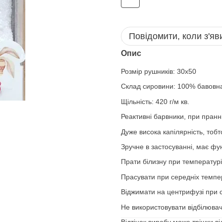
Повідомити, коли з'яв
Опис
Розмір рушників: 30х50
Склад сировини: 100% бавовн
Щільність: 420 г/м кв.
Реактивні барвники, при пранні
Дуже висока капілярність, тоб
Зручне в застосуванні, має фу
Прати білизну при температурі
Прасувати при середніх темпе
Віджимати на центрифузі при с
Не використовувати відбілювач
Відтінок виробу може трішки ві