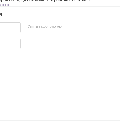
антія
ар
Увійти за допомогою