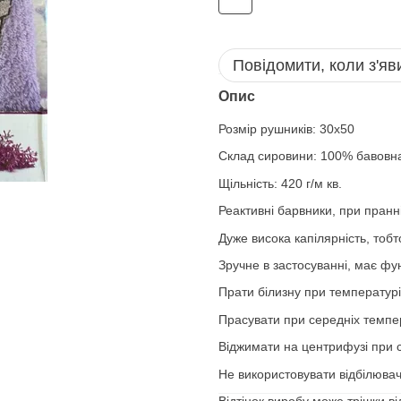
Повідомити, коли з'яв
Опис
Розмір рушників: 30х50
Склад сировини: 100% бавовн
Щільність: 420 г/м кв.
Реактивні барвники, при пранні
Дуже висока капілярність, тоб
Зручне в застосуванні, має фу
Прати білизну при температурі
Прасувати при середніх темпе
Віджимати на центрифузі при с
Не використовувати відбілювач
Відтінок виробу може трішки ві