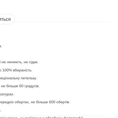
иться
а.
 не линяють, не сідає.
то 100% вбираність.
нкціональну петельку.
 не більше 60 градусів.
ратурах.
ередніх обертах, не більше 600 обертів.
.
дрізнятися, це пов'язано з обробкою фотографії.