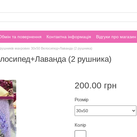
Обмін та повернення
Контактна інформація
Відгуки про магазин
 рушників махрових 30х50 Велосипед+Лаванда (2 рушника)
елосипед+Лаванда (2 рушника)
200.00 грн
Розмір
Колір