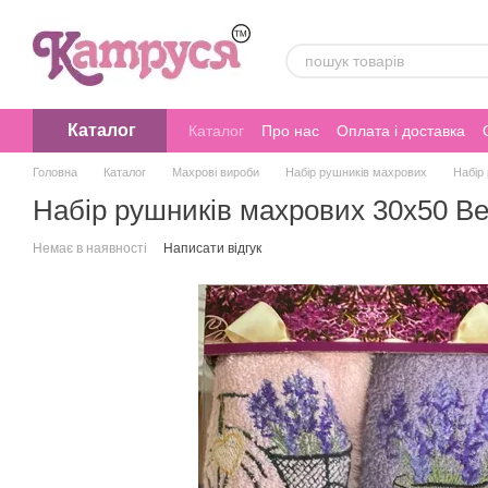
Перейти до основного контенту
Каталог
Каталог
Про нас
Оплата і доставка
Головна
Каталог
Махрові вироби
Набір рушників махрових
Набір
Набір рушників махрових 30х50 В
Немає в наявності
Написати відгук