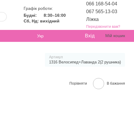
066 168-54-04
Графік роботи:
067 565-13-03
Будні:
8:30–16:00
Ліжка
Сб, Нд: вихідний
Передзвонити вам?
Вхід
Мій кошик
Укр
Артикул
1316 Велосипед+Лаванда 2(2 рушника)
Порівняти
В бажання