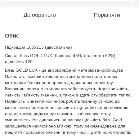
До обраного
Порівняти
Опис
Підковдра
180х
215 (двоспальна)
Склад: бязь GOLD LUX (бавовна 48%, поліестер 52%),
щільність 120
Бязь GOLD LUX - це високоякісний матеріал виробництва
Пакистан, який виготовляється звичайним полотняним
методом з бавовняної пряжі з додаванням поліестру.
Бавовняні волокна становлять забезпечують гігроскопічність,
легкість і м'якість тканини, а також її здатність зберігати тепло.
Наявність синтетичних ниток робить тканину стійкою до
механічних пошкоджень і розривів, що робить її довговічною,
надає, також, додаткову гладкість і забезпечує малу
зминаємість. Не дивлячись на високу щільність бязь Gold
залишається неймовірно м'якою, тому рекомендована для
пошиття постільної білизни, в тому числі і дитячих комплектів.