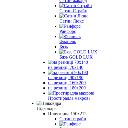
Сатин жакард
Сатин Страйп
Сатин Люкс
Ранфорс
Фланель
Бязь
Бязь GOLD LUX
на резинці 70х140
на резинці 90х190
на резинці 160х200
на резинці 180х200
Простирадла махрові
Підковдра
Полуторна 150х215
Сатин страйп