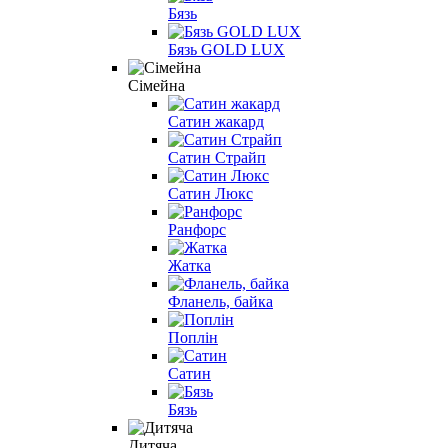
Бязь
Бязь GOLD LUX
Сімейна
Сатин жакард
Сатин Страйп
Сатин Люкс
Ранфорс
Жатка
Фланель, байка
Поплін
Сатин
Бязь
Дитяча