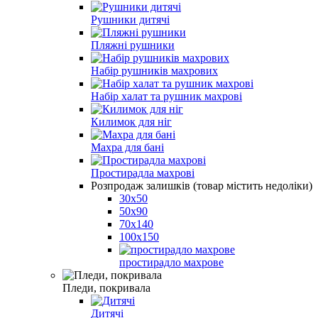
Рушники дитячі
Пляжні рушники
Набір рушників махрових
Набір халат та рушник махрові
Килимок для ніг
Махра для бані
Простирадла махрові
Розпродаж залишків (товар містить недоліки)
30х50
50х90
70х140
100х150
простирадло махрове
Пледи, покривала
Дитячі