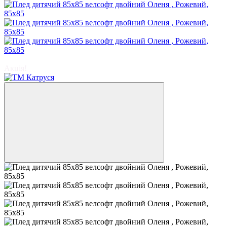
−22%
Акція!