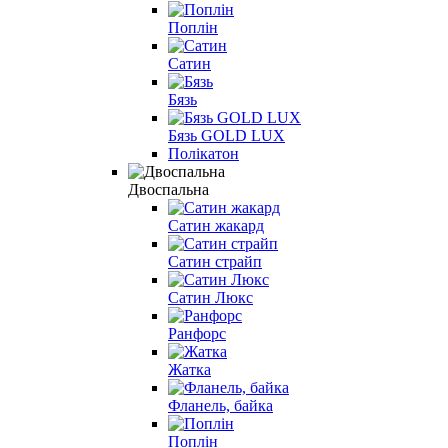
Поплін
Сатин
Бязь
Бязь GOLD LUX
Полікатон
Двоспальна
Сатин жакард
Сатин страйп
Сатин Люкс
Ранфорс
Жатка
Фланель, байка
Поплін