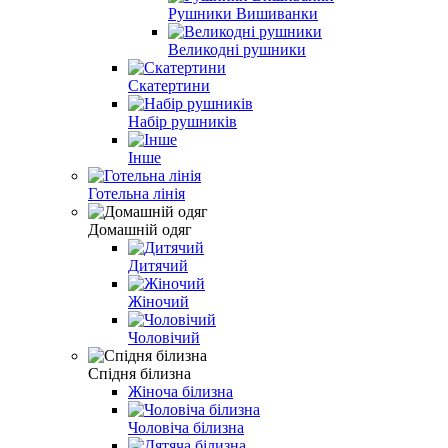
Рушники Вишиванки
Великодні рушники
Скатертини
Набір рушників
Інше
Готельна лінія
Домашній одяг
Дитячий
Жіночий
Чоловічий
Спідня білизна
Жіноча білизна
Чоловіча білизна