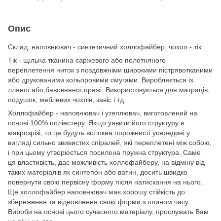
Опис
Склад: наповнювач - синтетичний холлофайбер, чохол - тік
Тік - щільна тканина саржевого або полотняного
переплетення ниток з поздовжніми широкими пістрявотканими
або друкованими кольоровими смугами. Виробляється із
лляної або бавовняної пряжі. Використовується для матраців,
подушок, меблевих чохлів, завіс і тд.
Холлофайбер - наповнювач і утеплювач, виготовлений на
основі 100% поліестеру. Якщо уявити його структуру в
макрозрізі, то це будуть волокна порожнисті усередині у
вигляді сильно звивистих спіралей, які переплетені між собою,
і при цьому утворюється посилена пружна структура. Саме
ця властивість, дає можливість холлофайберу, на відміну від
таких матеріалів як синтепон або ватин, досить швидко
повернути свою первісну форму після натискання на нього.
Ще холлофайбер наповнювач має хорошу стійкість до
збереження та відновлення своєї форми з плином часу.
Вироби на основі цього сучасного матеріалу, прослужать Вам