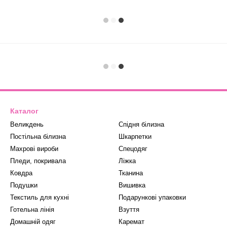
Каталог
Великдень
Спідня білизна
Постільна білизна
Шкарпетки
Махрові вироби
Спецодяг
Пледи, покривала
Ліжка
Ковдра
Тканина
Подушки
Вишивка
Текстиль для кухні
Подарункові упаковки
Готельна лінія
Взуття
Домашній одяг
Каремат