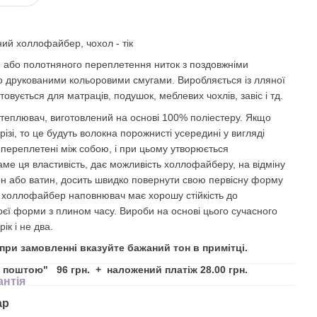
ий холлофайбер, чохол - тік
о або полотняного переплетення ниток з поздовжніми
 друкованими кольоровими смугами. Виробляється із лляної
овується для матраців, подушок, меблевих чохлів, завіс і тд.
теплювач, виготовлений на основі 100% поліестеру. Якщо
різі, то це будуть волокна порожнисті усередині у вигляді
і переплетені між собою, і при цьому утворюється
ме ця властивість, дає можливість холлофайберу, на відміну
пон або ватин, досить швидко повернути свою первісну форму
е холлофайбер наповнювач має хорошу стійкість до
єї форми з плином часу. Вироби на основі цього сучасного
ік і не два.
 при замовленні вказуйте бажаний тон в примітці.
поштою" 96 грн. + наложений платіж 28.00 грн.
антія
ар