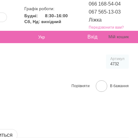
066 168-54-04
Графік роботи:
067 565-13-03
Будні:
8:30–16:00
Ліжка
Сб, Нд: вихідний
Передзвонити вам?
Вхід
Мій кошик
Укр
Артикул
4732
Порівняти
В бажання
иться