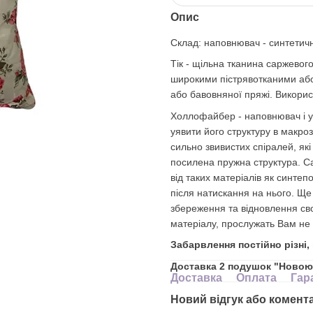
Опис
Склад: наповнювач - синтетичн
Тік - щільна тканина саржевог
широкими пістрявотканими або
або бавовняної пряжі. Використ
Холлофайбер - наповнювач і у
уявити його структуру в макроз
сильно звивистих спіралей, як
посилена пружна структура. Са
від таких матеріалів як синте
після натискання на нього. Щ
збереження та відновлення сво
матеріалу, прослужать Вам не р
Забарвлення постійно різні,
Доставка 2 подушок "Новою 
Доставка
Оплата
Гар
Новий відгук або комент