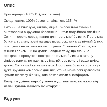
Опис
Простирадло 180*
215 (двоспальне)
Cклад: сатин, 100% бавовна, щільність 135 г/м
Сатин - це блискуча, елітна, міцна і зносостійка тканина,
виготовлена з крученої бавовняної нитки подвійного плетіння.
Сатин - король серед тканин для постільної білизни. Постільна
білизна з сатину зовні нагадує шовк, оскільки має ніжний блиск,
при цьому не містить ніяких штучних, "шовкових" ниток, він
м'який і приємний на дотик. Завдяки тому, що тканина
прекрасно пропускає повітря, постільна білизна з сатину
зігріває взимку, не парить в літку, вбирає вологу і ваша шкіра
дихає. Сатин майже не мнеться. Постільна білизна з сатину -
дуже зручний компроміс для тих, хто не може собі дозволити
купити шовкову білизну, але бажає спати з комфортом.
Колір і відтінок виробу може відрізнятися, залежно від
налаштувань вашого монітору!!!
Відгуки