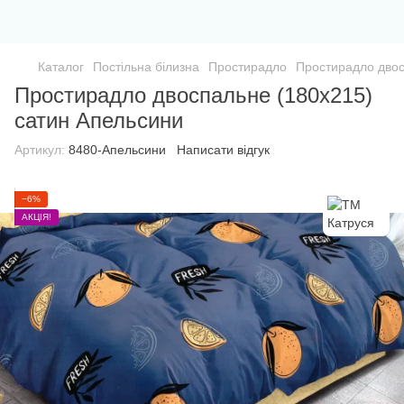
Каталог
Постільна білизна
Простирадло
Простирадло двос
Простирадло двоспальне (180х215)
сатин Апельсини
Артикул:
8480-Апельсини
Написати відгук
−6%
АКЦІЯ!