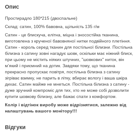
Опис
Простирадло 180*
215 (двоспальне)
Cклад: сатин, 100% бавовна, щільність 135 г/м
Сатин - це блискуча, елітна, міцна і зносостійка тканина,
виготовлена з крученої бавовняної нитки подвійного плетіння.
Сатин - король серед тканин для постільної білизни. Постільна
білизна з сатину зовні нагадує шовк, оскільки має ніжний блиск,
при цьому не містить ніяких штучних, "шовкових" ниток, він
м'який і приємний на дотик. Завдяки тому, що тканина
прекрасно пропускає повітря, постільна білизна з сатину
зігріває взимку, не парить в літку, вбирає вологу і ваша шкіра
дихає. Сатин майже не мнеться. Постільна білизна з сатину -
дуже зручний компроміс для тих, хто не може собі дозволити
купити шовкову білизну, але бажає спати з комфортом.
Колір і відтінок виробу може відрізнятися, залежно від
налаштувань вашого монітору!!!
Відгуки